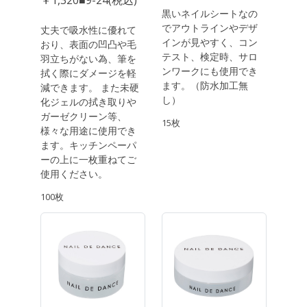
￥1,320■9-24(税込)
黒いネイルシートなの
でアウトラインやデザ
丈夫で吸水性に優れて
インが見やすく、コン
おり、表面の凹凸や毛
テスト、検定時、サロ
羽立ちがない為、筆を
ンワークにも使用でき
拭く際にダメージを軽
ます。（防水加工無
減できます。 また未硬
し）
化ジェルの拭き取りや
ガーゼクリーン等、
15枚
様々な用途に使用でき
ます。キッチンペーパ
ーの上に一枚重ねてご
使用ください。
100枚