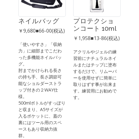
ネイルバッグ
プロテクショ
ンコート 10ml
￥9,680■66-00(税込)
￥1,958■13-86(税込)
「使いやすさ」「収納
力」に細部までこだわ
アクリルやジェルの練
った多機能ネイルバッ
習前にナチュラルネイ
グ。
ルまたはチップに塗布
肘までかけられる長さ
するだけで、リムーバ
の持ち手、長さ調節可
ーを使用せずに簡単に
能なショルダーストラ
取りはずす事が出来ま
ップ付きの２WAY仕
す。練習用にお勧めで
様。
す。
500mlボトルがすっぽり
と収まり、A5サイズが
入るポケットに、蓋の
裏にはツール用のスペ
ースもあり収納力抜
群。