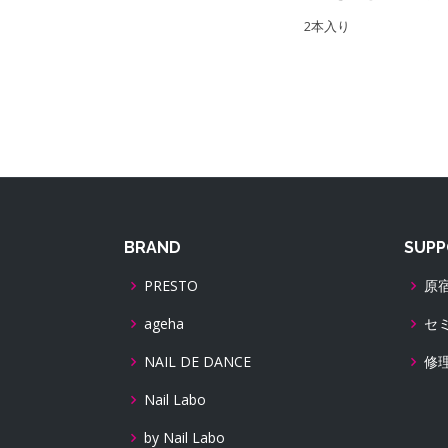
2本入り
BRAND
SUPP
PRESTO
原
ageha
セ
NAIL DE DANCE
修
Nail Labo
by Nail Labo