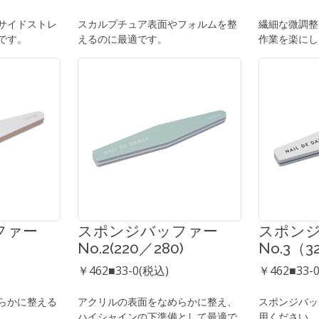
サイドストレ
スカルプチュア表面やフォルムを整
繊細な微調整
です。
えるのに最適です。
作業を楽にし
ファー
スポンジバッファー
スポン
)
No.2(220／280)
No.3（3
￥462■33-0(税込)
￥462■33-
らかに整える
アクリルの表面をなめらかに整え、
スポンジバッ
ハイシャインの下準備として最適で
用ください。