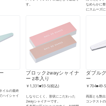
す。
なめらかに整
にスムーズに
ー
ブロック2wayシャイナ
ダブル
ー 2本入り
ー
￥1,331■93-5(税込)
￥704■49-
ネイルの最終
でハイシャイ
しなりにくく、形状にこだわった
両面とも艶出
2wayシャイナーです。
コンテストの