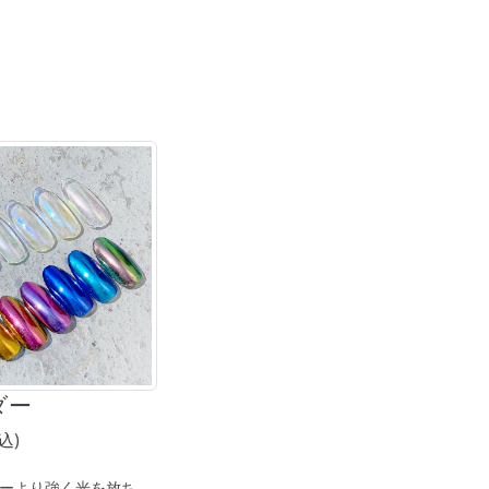
ダー
込)
ーより強く光を放ち、