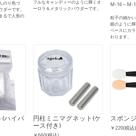
フルなキャンディーのように輝くオ
んのり色づ
M-16～M-1
ーロラ＆メタリックパウダーです。
ウダーです。
まるで人形の
粒子の細かい
鏡のように輝
ベースにカラ
わります。
(ハイパ
円柱ミニマグネット(ケ
スポン
ース付き)
￥220(税込)
￥660(税込)