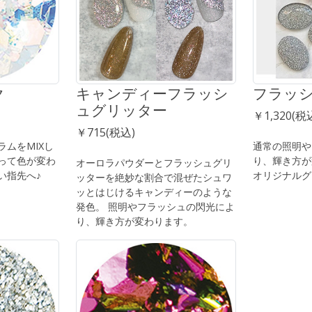
ク
キャンディーフラッシ
フラッ
ュグリッター
￥1,320(税
￥715(税込)
ムをMIXし
通常の照明や
って色が変わ
り、輝き方が
オーロラパウダーとフラッシュグリ
い指先へ♪
オリジナルグ
ッターを絶妙な割合で混ぜたシュワ
ッとはじけるキャンディーのような
発色。 照明やフラッシュの閃光によ
り、輝き方が変わります。