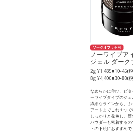
ソークオフ：不可
ノーワイプア
ジェル ダーク
2g ¥1,485■10-45(
8g ¥4,400■30-80(
なめらかに伸び、ピタ
ーワイプタイプのジェ
繊細なラインから、ぷ
アートまでこれ１つで
しっかりと発色し、硬
パウダーも密着するの
トの下絵におすすめで