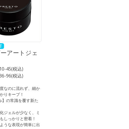
可
ビーアートジェ
■10-45(税込)
■36-96(税込)
度なのに流れず、細か
かりキープ！
厚み】の常識を覆す新た
化ジェルが少なく、ミ
もしっかりと密着！
ような表現が簡単に出