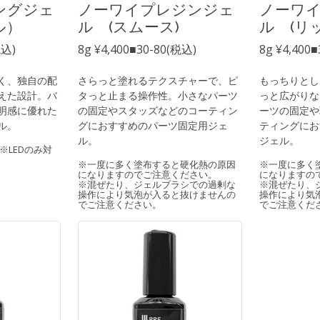
ングジェ
ノーワイプレジンジェ
ノーワ
ル）
ル (スムース)
ル (リ
税込)
8g ¥4,400■30-80(税込)
8g ¥4,400
く、独自の配
さらっと塗れるテクスチャーで、ピ
もっちりとし
えた設計。バ
タっと止まる操作性。小さなパーツ
っと広がりな
明感に優れた
の固定やスタッズなどのコーティン
ーツの固定や
ル。
グにおすすめのパーツ固定用ジェ
ティングにお
ル。
ジェル。
 ※LEDのみ対
※一度に多く塗布すると硬化熱の原因
※一度に多く
になりますのでご注意ください。
になりますの
※混ぜたり、ジェルブラシでの過剰な
※混ぜたり、
操作により気泡が入ると抜けませんの
操作により気
でご注意ください。
でご注意くだ