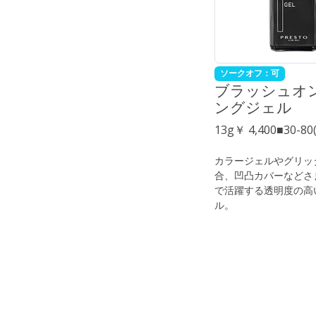
ソークオフ：可
ブラッシュオン
ングジェル
13g￥ 4,400■30-8
カラージェルやグリッ
合、凹凸カバーなどさ
で活躍する透明度の高
ル。