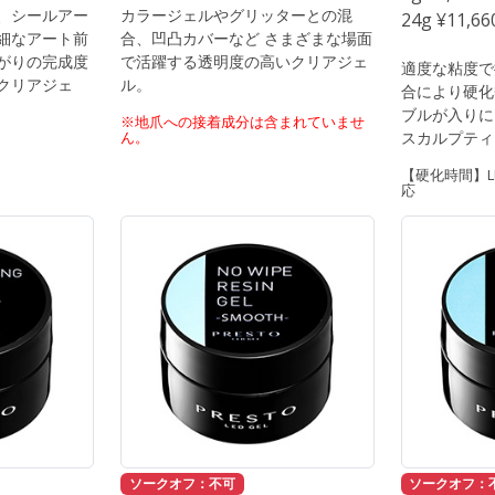
、シールアー
カラージェルやグリッターとの混
24g ¥11,6
細なアート前
合、凹凸カバーなど さまざまな場面
がりの完成度
で活躍する透明度の高いクリアジェ
適度な粘度で
クリアジェ
ル。
合により硬化
ブルが入りに
※地爪への接着成分は含まれていませ
ん。
スカルプティ
【硬化時間】LE
応
ソークオフ：不可
ソークオフ：