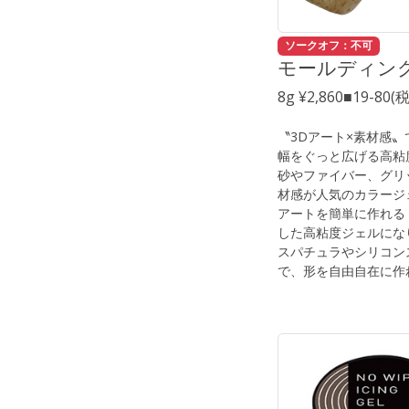
ソークオフ：不可
モールディン
8g ¥2,860■19-80(
〝3Dアート×素材感
幅をぐっと広げる高粘
砂やファイバー、グリ
材感が人気のカラージ
アートを簡単に作れる
した高粘度ジェルにな
スパチュラやシリコン
で、形を自由自在に作