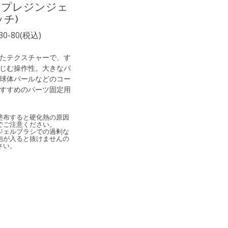
イプレジンジェ
ッチ)
■30-80(税込)
たテクスチャーで、す
じむ操作性。大きなパ
球体パールなどのコー
すすめのパーツ固定用
塗布すると硬化熱の原因
でご注意ください。
ジェルブラシでの過剰な
泡が入ると抜けませんの
さい。