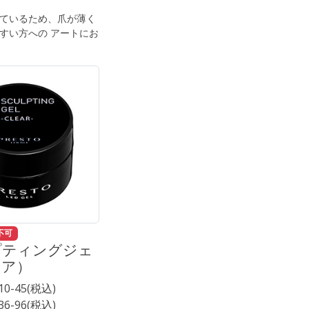
ているため、爪が薄く
すい方への アートにお
不可
プティングジェ
リア）
■10-45(税込)
■36-96(税込)