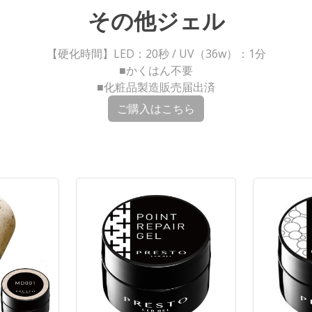
その他ジェル
【硬化時間】LED：20秒 / UV（36w）：1分
■かくはん不要
■化粧品製造販売届出済
ご購入はこちら