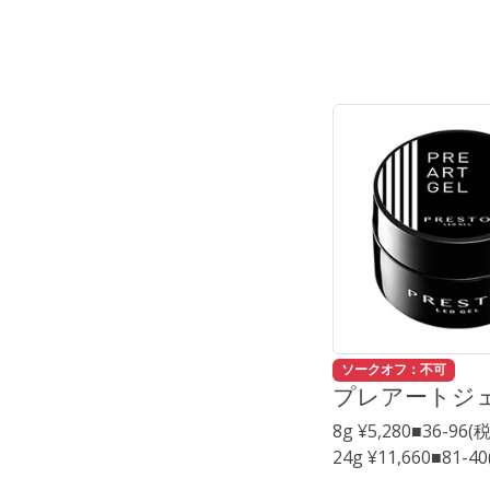
ソークオフ：不可
プレアートジ
8g ¥5,280■36-96(
24g ¥11,660■81-4