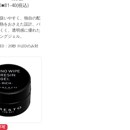
60■81-40(税込)
扱いやすく、独自の配
熱をおさえた設計。バ
くく、透明感に優れた
ングジェル。
D：20秒 ※LEDのみ対
不可