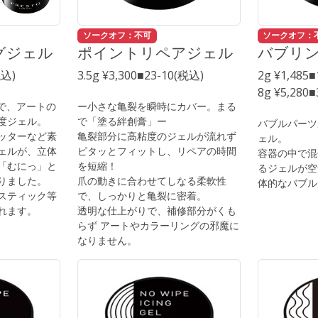
ソークオフ：不可
ソークオフ：
グジェル
ポイントリペアジェル
バブリ
税込)
3.5g ¥3,300■23-10(税込)
2g ¥1,485
8g ¥5,280
〟で、アートの
ー小さな亀裂を瞬時にカバー。まる
度ジェル。
で「塗る絆創膏」ー
バブルパーツ
ッターなど素
亀裂部分に高粘度のジェルが流れず
ェル。
ェルが、立体
ピタッとフィットし、リペアの時間
容器の中で混
「むにっ」と
を短縮！
るジェルが空
りました。
爪の動きに合わせてしなる柔軟性
体的なバブル
スティック等
で、しっかりと亀裂に密着。
れます。
透明な仕上がりで、補修部分がくも
らず アートやカラーリングの邪魔に
なりません。