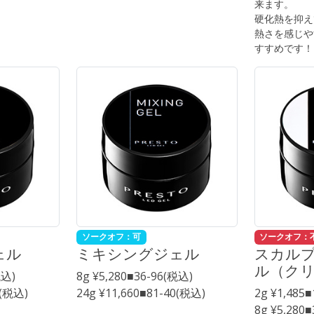
来ます。
硬化熱を抑え
熱さを感じや
すすめです！
ソークオフ：可
ソークオフ：
ェル
ミキシングジェル
スカル
ル（ク
税込)
8g ¥5,280■36-96(税込)
0(税込)
24g ¥11,660■81-40(税込)
2g ¥1,485
8g ¥5,280