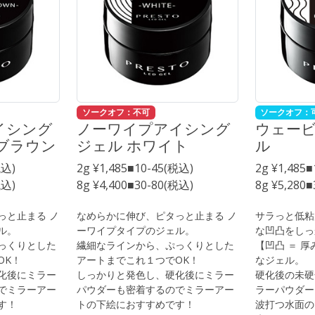
ソークオフ：不可
ソークオフ：
イシング
ノーワイプアイシング
ウェー
ブラウン
ジェル ホワイト
ル
税込)
2g ¥1,485■10-45(税込)
2g ¥1,485
税込)
8g ¥4,400■30-80(税込)
8g ¥5,280
っと止まる ノ
なめらかに伸び、ピタっと止まる ノ
サラっと低粘
ル。
ーワイプタイプのジェル。
な凹凸をしっ
っくりとした
繊細なラインから、ぷっくりとした
【凹凸 ＝ 
OK！
アートまでこれ１つでOK！
なジェル。
化後にミラー
しっかりと発色し、硬化後にミラー
硬化後の未硬
でミラーアー
パウダーも密着するのでミラーアー
ラーパウダー
す！
トの下絵におすすめです！
波打つ水面の