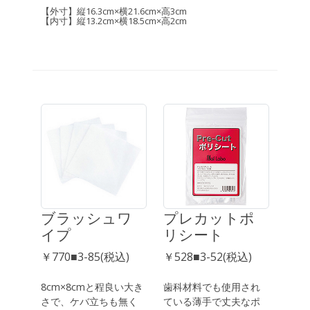
【外寸】縦16.3cm×横21.6cm×高3cm
【内寸】縦13.2cm×横18.5cm×高2cm
ブラッシュワ
プレカットポ
イプ
リシート
￥770■3-85(税込)
￥528■3-52(税込)
8cm×8cmと程良い大き
歯科材料でも使用され
さで、ケバ立ちも無く
ている薄手で丈夫なポ