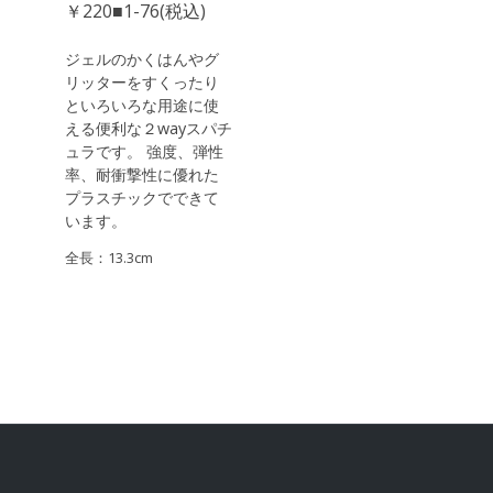
￥220■1-76(税込)
ジェルのかくはんやグ
リッターをすくったり
といろいろな用途に使
える便利な２wayスパチ
ュラです。 強度、弾性
率、耐衝撃性に優れた
プラスチックでできて
います。
全長：13.3cm