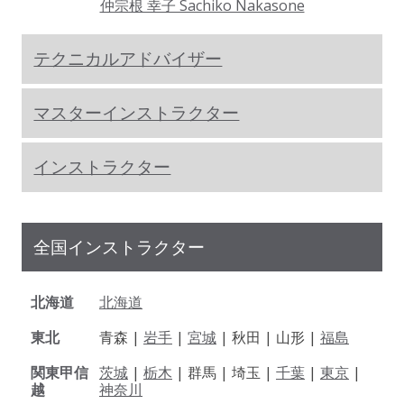
仲宗根 幸子 Sachiko Nakasone
テクニカルアドバイザー
マスターインストラクター
インストラクター
全国インストラクター
北海道
北海道
東北
青森 |
岩手
|
宮城
| 秋田 | 山形 |
福島
関東甲信
茨城
|
栃木
| 群馬 | 埼玉 |
千葉
|
東京
|
越
神奈川