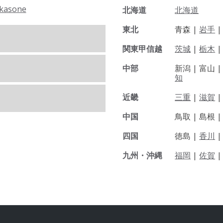
kasone
北海道
北海道
東北
青森 |
岩手
関東甲信越
茨城
|
栃木
|
中部
新潟 |
富山 
知
近畿
三重
|
滋賀
中国
鳥取 |
島根 
四国
徳島 |
香川
九州・沖縄
福岡
|
佐賀