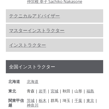
仲宗根 幸子 Sachiko Nakasone
テクニカルアドバイザー
マスターインストラクター
インストラクター
全国インストラクター
北海道
北海道
東北
青森 |
岩手
|
宮城
| 秋田 | 山形 |
福島
関東甲信
茨城
|
栃木
| 群馬 | 埼玉 |
千葉
|
東京
|
越
神奈川