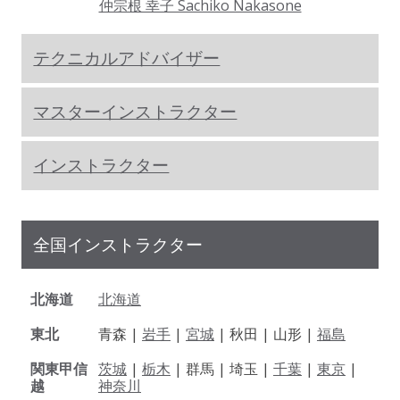
仲宗根 幸子 Sachiko Nakasone
テクニカルアドバイザー
マスターインストラクター
インストラクター
全国インストラクター
北海道
北海道
東北
青森 |
岩手
|
宮城
| 秋田 | 山形 |
福島
関東甲信
茨城
|
栃木
| 群馬 | 埼玉 |
千葉
|
東京
|
越
神奈川