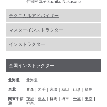
仲宗根 幸子 Sachiko Nakasone
テクニカルアドバイザー
マスターインストラクター
インストラクター
全国インストラクター
北海道
北海道
東北
青森 |
岩手
|
宮城
| 秋田 | 山形 |
福島
関東甲信
茨城
|
栃木
| 群馬 | 埼玉 |
千葉
|
東京
|
越
神奈川