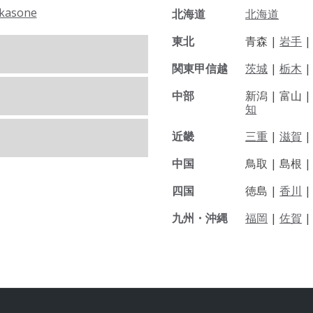
kasone
北海道
北海道
東北
青森 |
岩手
関東甲信越
茨城
|
栃木
|
中部
新潟 |
富山 
知
近畿
三重
|
滋賀
中国
鳥取 |
島根 
四国
徳島 |
香川
九州・沖縄
福岡
|
佐賀