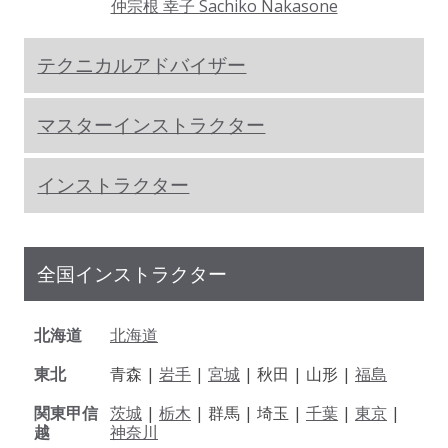
仲宗根 幸子 Sachiko Nakasone
テクニカルアドバイザー
マスターインストラクター
インストラクター
全国インストラクター
北海道
北海道
東北
青森 |
岩手
|
宮城
| 秋田 | 山形 |
福島
関東甲信
茨城
|
栃木
| 群馬 | 埼玉 |
千葉
|
東京
|
越
神奈川