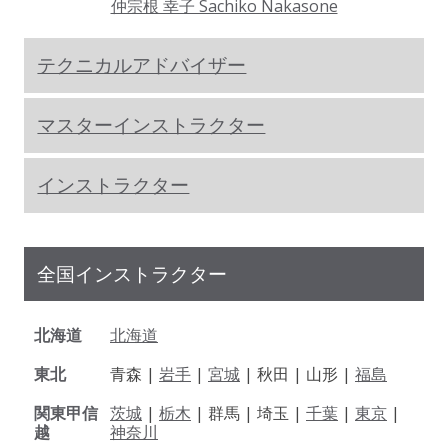
仲宗根 幸子 Sachiko Nakasone
テクニカルアドバイザー
マスターインストラクター
インストラクター
全国インストラクター
北海道
北海道
東北
青森 |
岩手
|
宮城
| 秋田 | 山形 |
福島
関東甲信
茨城
|
栃木
| 群馬 | 埼玉 |
千葉
|
東京
|
越
神奈川