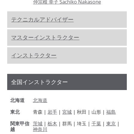
仲宗根 幸子 Sachiko Nakasone
テクニカルアドバイザー
マスターインストラクター
インストラクター
全国インストラクター
北海道
北海道
東北
青森 |
岩手
|
宮城
| 秋田 | 山形 |
福島
関東甲信
茨城
|
栃木
| 群馬 | 埼玉 |
千葉
|
東京
|
越
神奈川