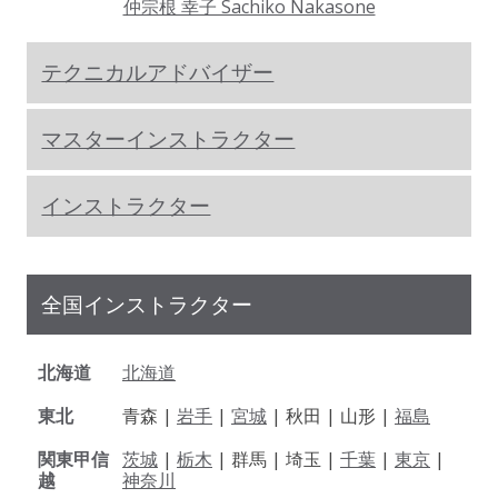
仲宗根 幸子 Sachiko Nakasone
テクニカルアドバイザー
マスターインストラクター
インストラクター
全国インストラクター
北海道
北海道
東北
青森 |
岩手
|
宮城
| 秋田 | 山形 |
福島
関東甲信
茨城
|
栃木
| 群馬 | 埼玉 |
千葉
|
東京
|
越
神奈川