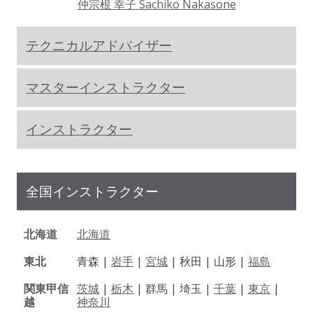
仲宗根 幸子 Sachiko Nakasone
テクニカルアドバイザー
マスターインストラクター
インストラクター
全国インストラクター
北海道
北海道
東北
青森 |
岩手
|
宮城
| 秋田 | 山形 |
福島
関東甲信
茨城
|
栃木
| 群馬 | 埼玉 |
千葉
|
東京
|
越
神奈川