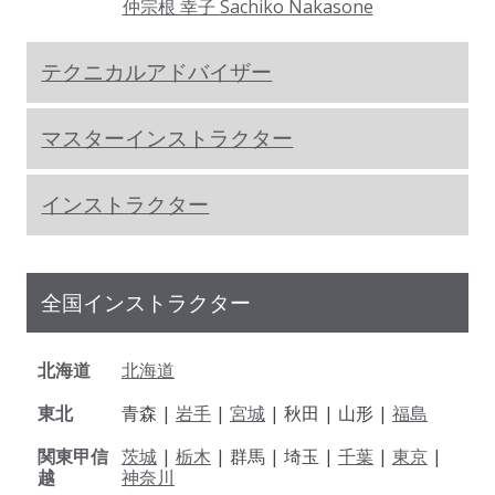
仲宗根 幸子 Sachiko Nakasone
テクニカルアドバイザー
マスターインストラクター
インストラクター
全国インストラクター
北海道
北海道
東北
青森 |
岩手
|
宮城
| 秋田 | 山形 |
福島
関東甲信
茨城
|
栃木
| 群馬 | 埼玉 |
千葉
|
東京
|
越
神奈川