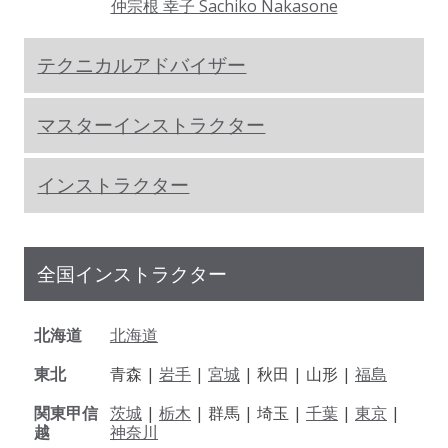
仲宗根 幸子 Sachiko Nakasone
テクニカルアドバイザー
マスターインストラクター
インストラクター
全国インストラクター
北海道
北海道
東北
青森 |
岩手
|
宮城
| 秋田 | 山形 |
福島
関東甲信
茨城
|
栃木
| 群馬 | 埼玉 |
千葉
|
東京
|
越
神奈川