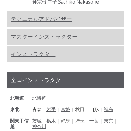
仲宗根 幸子 Sachiko Nakasone
テクニカルアドバイザー
マスターインストラクター
インストラクター
全国インストラクター
北海道
北海道
東北
青森 |
岩手
|
宮城
| 秋田 | 山形 |
福島
関東甲信
茨城
|
栃木
| 群馬 | 埼玉 |
千葉
|
東京
|
越
神奈川