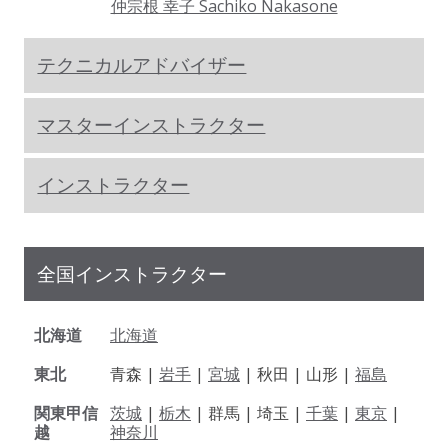
仲宗根 幸子 Sachiko Nakasone
テクニカルアドバイザー
マスターインストラクター
インストラクター
全国インストラクター
北海道
北海道
東北
青森 |
岩手
|
宮城
| 秋田 | 山形 |
福島
関東甲信
茨城
|
栃木
| 群馬 | 埼玉 |
千葉
|
東京
|
越
神奈川