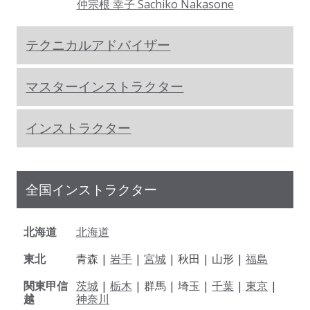
仲宗根 幸子 Sachiko Nakasone
テクニカルアドバイザー
マスターインストラクター
インストラクター
全国インストラクター
北海道
北海道
東北
青森 |
岩手
|
宮城
| 秋田 | 山形 |
福島
関東甲信
茨城
|
栃木
| 群馬 | 埼玉 |
千葉
|
東京
|
越
神奈川