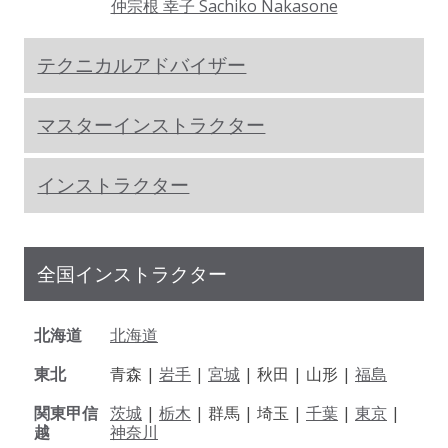
仲宗根 幸子 Sachiko Nakasone
テクニカルアドバイザー
マスターインストラクター
インストラクター
全国インストラクター
北海道
北海道
東北
青森 |
岩手
|
宮城
| 秋田 | 山形 |
福島
関東甲信
茨城
|
栃木
| 群馬 | 埼玉 |
千葉
|
東京
|
越
神奈川