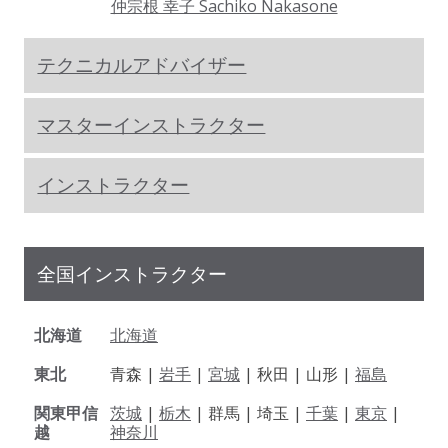
仲宗根 幸子 Sachiko Nakasone
テクニカルアドバイザー
マスターインストラクター
インストラクター
全国インストラクター
北海道
北海道
東北
青森 |
岩手
|
宮城
| 秋田 | 山形 |
福島
関東甲信
茨城
|
栃木
| 群馬 | 埼玉 |
千葉
|
東京
|
越
神奈川