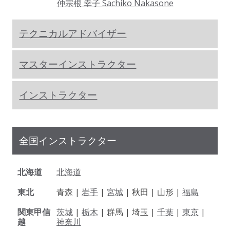
仲宗根 幸子 Sachiko Nakasone
テクニカルアドバイザー
マスターインストラクター
インストラクター
全国インストラクター
北海道
北海道
東北
青森 |
岩手
|
宮城
| 秋田 | 山形 |
福島
関東甲信
茨城
|
栃木
| 群馬 | 埼玉 |
千葉
|
東京
|
越
神奈川