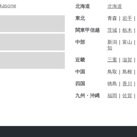
kasone
北海道
北海道
東北
青森 |
岩手
関東甲信越
茨城
|
栃木
|
中部
新潟 |
富山 
知
近畿
三重
|
滋賀
中国
鳥取 |
島根 
四国
徳島 |
香川
九州・沖縄
福岡
|
佐賀