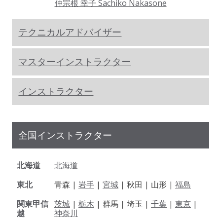
仲宗根 幸子 Sachiko Nakasone
テクニカルアドバイザー
マスターインストラクター
インストラクター
全国インストラクター
北海道
北海道
東北
青森 |
岩手
|
宮城
| 秋田 | 山形 |
福島
関東甲信
茨城
|
栃木
| 群馬 | 埼玉 |
千葉
|
東京
|
越
神奈川