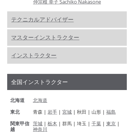
仲宗根 幸子 Sachiko Nakasone
テクニカルアドバイザー
マスターインストラクター
インストラクター
全国インストラクター
北海道
北海道
東北
青森 |
岩手
|
宮城
| 秋田 | 山形 |
福島
関東甲信
茨城
|
栃木
| 群馬 | 埼玉 |
千葉
|
東京
|
越
神奈川