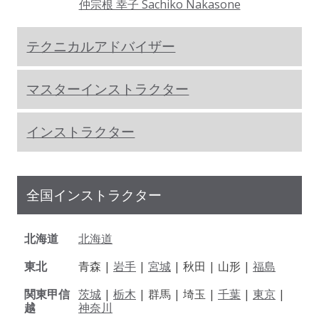
仲宗根 幸子 Sachiko Nakasone
テクニカルアドバイザー
マスターインストラクター
インストラクター
全国インストラクター
北海道
北海道
東北
青森 |
岩手
|
宮城
| 秋田 | 山形 |
福島
関東甲信
茨城
|
栃木
| 群馬 | 埼玉 |
千葉
|
東京
|
越
神奈川