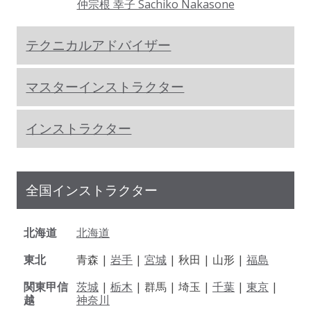
仲宗根 幸子 Sachiko Nakasone
テクニカルアドバイザー
マスターインストラクター
インストラクター
全国インストラクター
北海道
北海道
東北
青森 |
岩手
|
宮城
| 秋田 | 山形 |
福島
関東甲信
茨城
|
栃木
| 群馬 | 埼玉 |
千葉
|
東京
|
越
神奈川