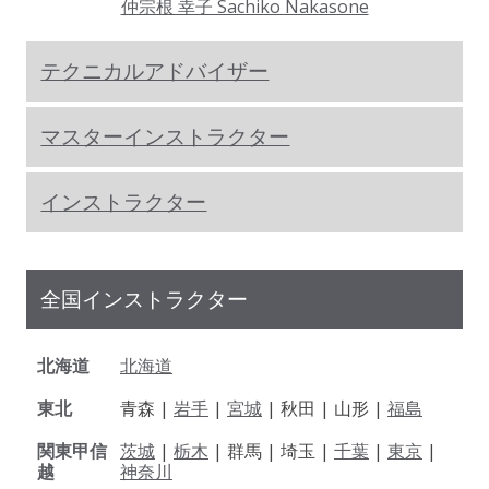
仲宗根 幸子 Sachiko Nakasone
テクニカルアドバイザー
マスターインストラクター
インストラクター
全国インストラクター
北海道
北海道
東北
青森 |
岩手
|
宮城
| 秋田 | 山形 |
福島
関東甲信
茨城
|
栃木
| 群馬 | 埼玉 |
千葉
|
東京
|
越
神奈川