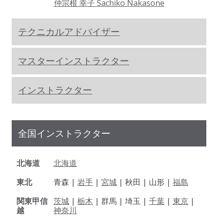
仲宗根 幸子 Sachiko Nakasone
テクニカルアドバイザー
マスターインストラクター
インストラクター
全国インストラクター
北海道
北海道
東北
青森 |
岩手
|
宮城
| 秋田 | 山形 |
福島
関東甲信
茨城
|
栃木
| 群馬 | 埼玉 |
千葉
|
東京
|
越
神奈川