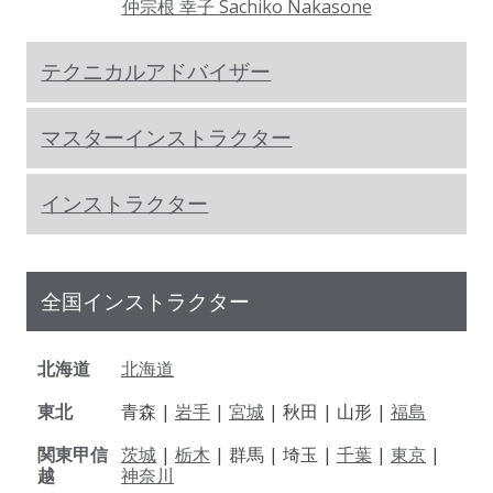
仲宗根 幸子 Sachiko Nakasone
テクニカルアドバイザー
マスターインストラクター
インストラクター
全国インストラクター
北海道
北海道
東北
青森 |
岩手
|
宮城
| 秋田 | 山形 |
福島
関東甲信
茨城
|
栃木
| 群馬 | 埼玉 |
千葉
|
東京
|
越
神奈川