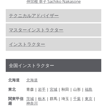
仲宗根 幸子 Sachiko Nakasone
テクニカルアドバイザー
マスターインストラクター
インストラクター
全国インストラクター
北海道
北海道
東北
青森 |
岩手
|
宮城
| 秋田 | 山形 |
福島
関東甲信
茨城
|
栃木
| 群馬 | 埼玉 |
千葉
|
東京
|
越
神奈川