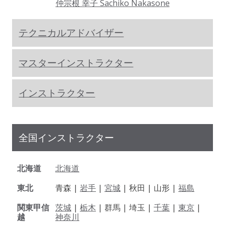
仲宗根 幸子 Sachiko Nakasone
テクニカルアドバイザー
マスターインストラクター
インストラクター
全国インストラクター
北海道
北海道
東北
青森 |
岩手
|
宮城
| 秋田 | 山形 |
福島
関東甲信
茨城
|
栃木
| 群馬 | 埼玉 |
千葉
|
東京
|
越
神奈川