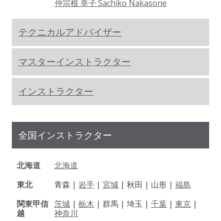
仲宗根 幸子 Sachiko Nakasone
テクニカルアドバイザー
マスターインストラクター
インストラクター
全国インストラクター
北海道
北海道
東北
青森 |
岩手
|
宮城
| 秋田 | 山形 |
福島
関東甲信
茨城
|
栃木
| 群馬 | 埼玉 |
千葉
|
東京
|
越
神奈川