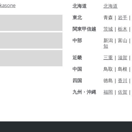
kasone
北海道
北海道
東北
青森 |
岩手
関東甲信越
茨城
|
栃木
|
中部
新潟 |
富山 
知
近畿
三重
|
滋賀
中国
鳥取 |
島根 
四国
徳島 |
香川
九州・沖縄
福岡
|
佐賀