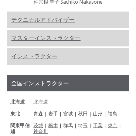
仲宗根 幸子 Sachiko Nakasone
テクニカルアドバイザー
マスターインストラクター
インストラクター
全国インストラクター
北海道
北海道
東北
青森 |
岩手
|
宮城
| 秋田 | 山形 |
福島
関東甲信
茨城
|
栃木
| 群馬 | 埼玉 |
千葉
|
東京
|
越
神奈川