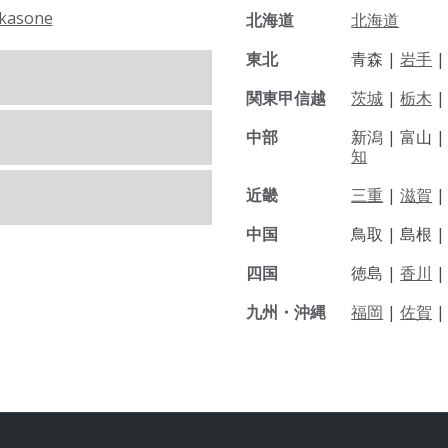
kasone
北海道
北海道
東北
青森 |
岩手
関東甲信越
茨城
|
栃木
|
中部
新潟 |
富山 
知
近畿
三重
|
滋賀
中国
鳥取 |
島根 
四国
徳島 |
香川
九州・沖縄
福岡
|
佐賀