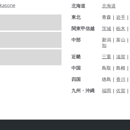
kasone
北海道
北海道
東北
青森 |
岩手
関東甲信越
茨城
|
栃木
|
中部
新潟 |
富山 
知
近畿
三重
|
滋賀
中国
鳥取 |
島根 
四国
徳島 |
香川
九州・沖縄
福岡
|
佐賀