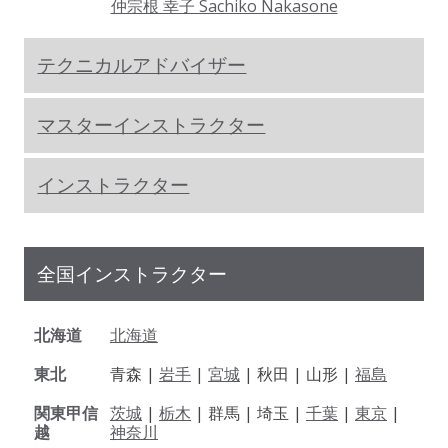
仲宗根 幸子 Sachiko Nakasone
テクニカルアドバイザー
マスターインストラクター
インストラクター
全国インストラクター
北海道
北海道
東北
青森 |
岩手
|
宮城
| 秋田 | 山形 |
福島
関東甲信
茨城
|
栃木
| 群馬 | 埼玉 |
千葉
|
東京
|
越
神奈川