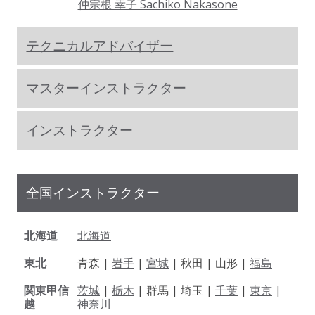
仲宗根 幸子 Sachiko Nakasone
テクニカルアドバイザー
マスターインストラクター
インストラクター
全国インストラクター
北海道
北海道
東北
青森 |
岩手
|
宮城
| 秋田 | 山形 |
福島
関東甲信
茨城
|
栃木
| 群馬 | 埼玉 |
千葉
|
東京
|
越
神奈川