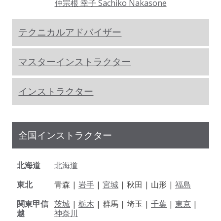
仲宗根 幸子 Sachiko Nakasone
テクニカルアドバイザー
マスターインストラクター
インストラクター
全国インストラクター
北海道
北海道
東北
青森 |
岩手
|
宮城
| 秋田 | 山形 |
福島
関東甲信
茨城
|
栃木
| 群馬 | 埼玉 |
千葉
|
東京
|
越
神奈川