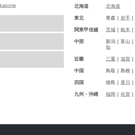
kasone
北海道
北海道
東北
青森 |
岩手
関東甲信越
茨城
|
栃木
|
中部
新潟 |
富山 
知
近畿
三重
|
滋賀
中国
鳥取 |
島根 
四国
徳島 |
香川
九州・沖縄
福岡
|
佐賀