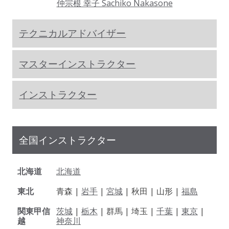
仲宗根 幸子 Sachiko Nakasone
テクニカルアドバイザー
マスターインストラクター
インストラクター
全国インストラクター
北海道
北海道
東北
青森 |
岩手
|
宮城
| 秋田 | 山形 |
福島
関東甲信
茨城
|
栃木
| 群馬 | 埼玉 |
千葉
|
東京
|
越
神奈川