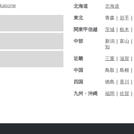
kasone
北海道
北海道
東北
青森 |
岩手
関東甲信越
茨城
|
栃木
|
中部
新潟 |
富山 
知
近畿
三重
|
滋賀
中国
鳥取 |
島根 
四国
徳島 |
香川
九州・沖縄
福岡
|
佐賀