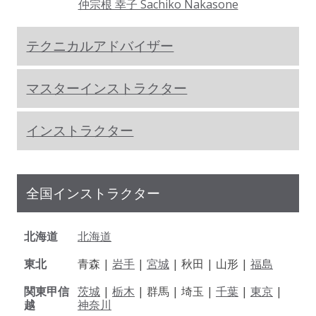
仲宗根 幸子 Sachiko Nakasone
テクニカルアドバイザー
マスターインストラクター
インストラクター
全国インストラクター
北海道
北海道
東北
青森 |
岩手
|
宮城
| 秋田 | 山形 |
福島
関東甲信
茨城
|
栃木
| 群馬 | 埼玉 |
千葉
|
東京
|
越
神奈川