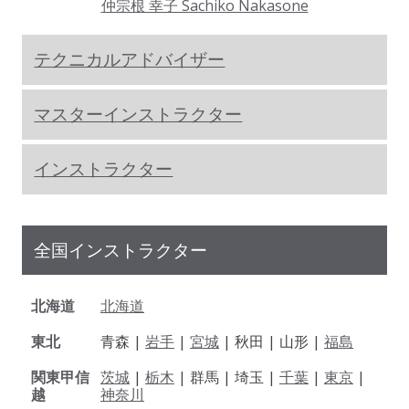
仲宗根 幸子 Sachiko Nakasone
テクニカルアドバイザー
マスターインストラクター
インストラクター
全国インストラクター
北海道
北海道
東北
青森 |
岩手
|
宮城
| 秋田 | 山形 |
福島
関東甲信
茨城
|
栃木
| 群馬 | 埼玉 |
千葉
|
東京
|
越
神奈川