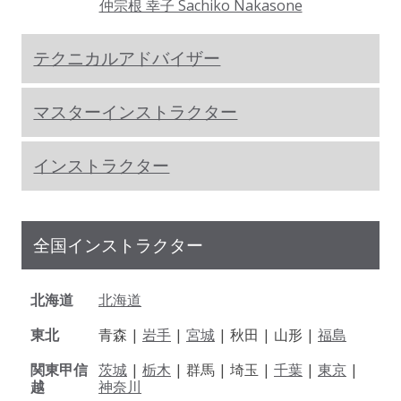
仲宗根 幸子 Sachiko Nakasone
テクニカルアドバイザー
マスターインストラクター
インストラクター
全国インストラクター
北海道
北海道
東北
青森 |
岩手
|
宮城
| 秋田 | 山形 |
福島
関東甲信
茨城
|
栃木
| 群馬 | 埼玉 |
千葉
|
東京
|
越
神奈川