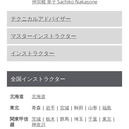
仲宗根 幸子 Sachiko Nakasone
テクニカルアドバイザー
マスターインストラクター
インストラクター
全国インストラクター
北海道
北海道
東北
青森 |
岩手
|
宮城
| 秋田 | 山形 |
福島
関東甲信
茨城
|
栃木
| 群馬 | 埼玉 |
千葉
|
東京
|
越
神奈川