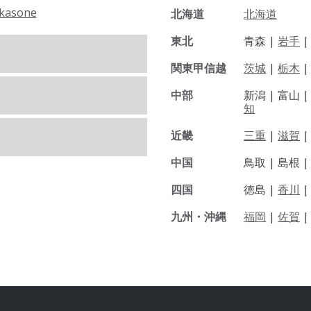
kasone
北海道
北海道
東北
青森 |
岩手
関東甲信越
茨城
|
栃木
|
中部
新潟 |
富山 
知
近畿
三重
|
滋賀
中国
鳥取 |
島根 
四国
徳島 |
香川
九州・沖縄
福岡
|
佐賀